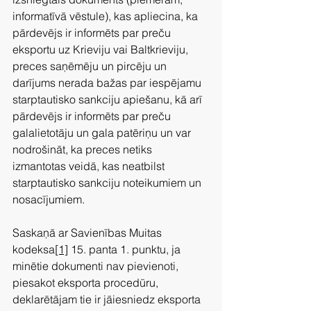
informatīvā vēstule), kas apliecina, ka 
pārdevējs ir informēts par preču 
eksportu uz Krieviju vai Baltkrieviju, 
preces saņēmēju un pircēju un 
darījums nerada bažas par iespējamu 
starptautisko sankciju apiešanu, kā arī 
pārdevējs ir informēts par preču 
galalietotāju un gala patēriņu un var 
nodrošināt, ka preces netiks 
izmantotas veidā, kas neatbilst 
starptautisko sankciju noteikumiem un 
nosacījumiem.
Saskaņā ar Savienības Muitas 
kodeksa
[1]
 15. panta 1. punktu, ja 
minētie dokumenti nav pievienoti, 
piesakot eksporta procedūru, 
deklarētājam tie ir jāiesniedz eksporta 