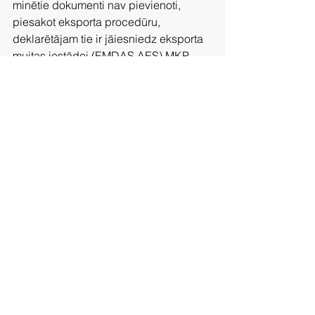
minētie dokumenti nav pievienoti, 
piesakot eksporta procedūru, 
deklarētājam tie ir jāiesniedz eksporta 
muitas iestādei (EMDAS AES) MKP 
norādītājā termiņā vai ir jāpiesaka 
dokumentu iesniegšanas termiņa 
pagarinājums (norāda pamatojumu 
pagarinājumam un dokumentu 
iesniegšanas termiņu). 
[1]
 Kazahstāna, Kirgizstāna, 
Tadžikistāna, Turkmenistāna, 
Uzbekistāna, Armēnija, Azerbaidžāna, 
Gruzija.
[2]
 Eiropas Parlamenta un Padomes 
2013. gada 9. oktobra Regula (ES) Nr. 
952/2013, ar ko izveido Savienības 
Muitas kodeksu
https://www.vid.gov.lv/lv/eksports#papil