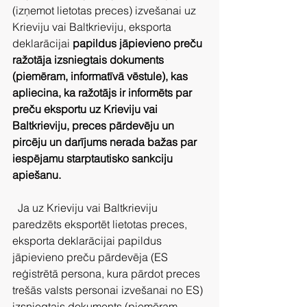
(izņemot lietotas preces) izvešanai uz 
Krieviju vai Baltkrieviju, eksporta 
deklarācijai 
papildus jāpievieno preču 
ražotāja izsniegtais dokuments 
(piemēram, informatīvā vēstule), kas 
apliecina, ka ražotājs ir informēts par 
preču eksportu uz Krieviju vai 
Baltkrieviju, preces pārdevēju un 
pircēju un darījums nerada bažas par 
iespējamu starptautisko sankciju 
apiešanu.
Ja uz Krieviju vai Baltkrieviju 
paredzēts eksportēt lietotas preces, 
eksporta deklarācijai papildus 
jāpievieno preču pārdevēja (ES 
reģistrētā persona, kura pārdot preces 
trešās valsts personai izvešanai no ES) 
izsniegtais dokuments (piemēram, 