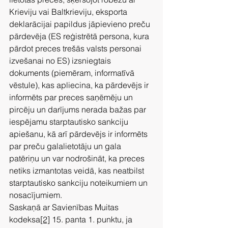
Krieviju vai Baltkrieviju, eksporta 
deklarācijai papildus jāpievieno preču 
pārdevēja (ES reģistrētā persona, kura 
pārdot preces trešās valsts personai 
izvešanai no ES) izsniegtais 
dokuments (piemēram, informatīvā 
vēstule), kas apliecina, ka pārdevējs ir 
informēts par preces saņēmēju un 
pircēju un darījums nerada bažas par 
iespējamu starptautisko sankciju 
apiešanu, kā arī pārdevējs ir informēts 
par preču galalietotāju un gala 
patēriņu un var nodrošināt, ka preces 
netiks izmantotas veidā, kas neatbilst 
starptautisko sankciju noteikumiem un 
nosacījumiem. 
Saskaņā ar Savienības Muitas 
kodeksa
[2]
 15. panta 1. punktu, ja 