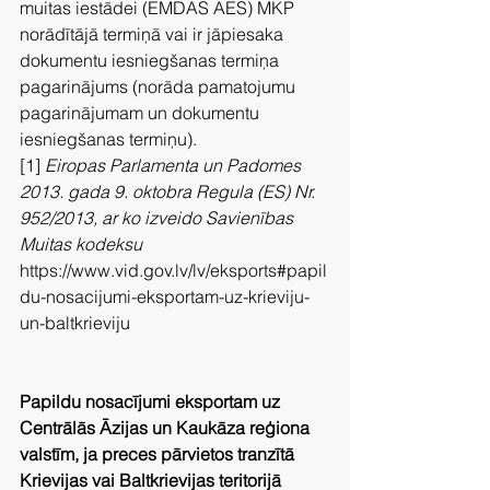
muitas iestādei (EMDAS AES) MKP 
norādītājā termiņā vai ir jāpiesaka 
dokumentu iesniegšanas termiņa 
pagarinājums (norāda pamatojumu 
pagarinājumam un dokumentu 
iesniegšanas termiņu).
[1]
 Eiropas Parlamenta un Padomes 
2013. gada 9. oktobra Regula (ES) Nr. 
952/2013, ar ko izveido Savienības 
Muitas kodeksu
https://www.vid.gov.lv/lv/eksports#papil
du-nosacijumi-eksportam-uz-krieviju-
un-baltkrieviju
Papildu nosacījumi eksportam uz 
Centrālās Āzijas un Kaukāza reģiona 
valstīm, ja preces pārvietos tranzītā 
Krievijas vai Baltkrievijas teritorijā