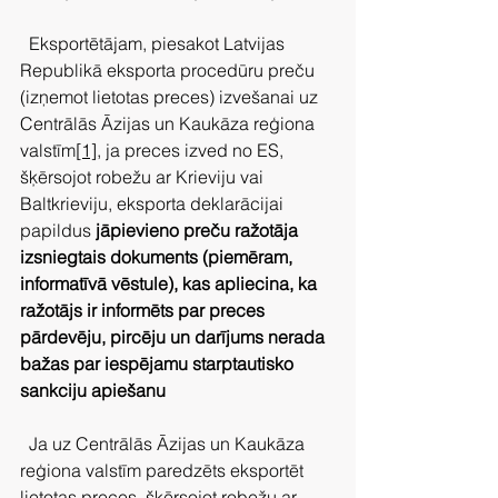
  Eksportētājam, piesakot Latvijas 
Republikā eksporta procedūru preču 
(izņemot lietotas preces) izvešanai uz 
Centrālās Āzijas un Kaukāza reģiona 
valstīm
[1]
, ja preces izved no ES, 
šķērsojot robežu ar Krieviju vai 
Baltkrieviju, eksporta deklarācijai 
papildus 
jāpievieno preču ražotāja 
izsniegtais dokuments (piemēram, 
informatīvā vēstule), kas apliecina, ka 
ražotājs ir informēts par preces 
pārdevēju, pircēju un darījums nerada 
bažas par iespējamu starptautisko 
sankciju apiešanu
  Ja uz Centrālās Āzijas un Kaukāza 
reģiona valstīm paredzēts eksportēt 
lietotas preces, šķērsojot robežu ar 