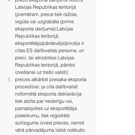
Latvijas Republikas teritorijā 
(piemēram, prece tiek ražota, 
iegūta vai uzglabāta (pirms 
eksporta darījuma) Latvijas 
Republikas teritorijā, 
eksportētājs/pārdevējs/pircējs ir 
citas ES dalībvalsts persona, un 
preci, tai atrodoties Latvijas 
Republikas teritorijā, pārdot 
izvešanai uz trešo valsti);
preces atkārtoti piesaka eksporta 
procedūrai, ja cita dalībvalstī 
noformētā eksporta deklarācija 
tiek atzīta par nederīgu vai, 
pamatojoties uz eksportētāja 
pieteikumu, tiek reģistrēts 
aizliegums izvest preces, ņemot 
vērā pārvadājuma laikā notikušo 