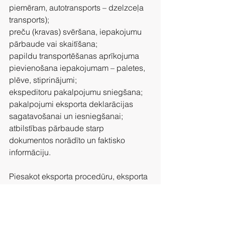
piemēram, autotransports – dzelzceļa 
transports);
preču (kravas) svēršana, iepakojumu 
pārbaude vai skaitīšana;
papildu transportēšanas aprīkojuma 
pievienošana iepakojumam – paletes, 
plēve, stiprinājumi;
ekspeditoru pakalpojumu sniegšana;
pakalpojumi eksporta deklarācijas 
sagatavošanai un iesniegšanai;
atbilstības pārbaude starp 
dokumentos norādīto un faktisko 
informāciju.
Piesakot eksporta procedūru, eksporta 
deklarācijai jāpievieno visi norādītie 
dokumenti[4], kas  apliecina, ka 
preces ir sagatavotas un iekrautas 
eksportam Latvijas Republikas 