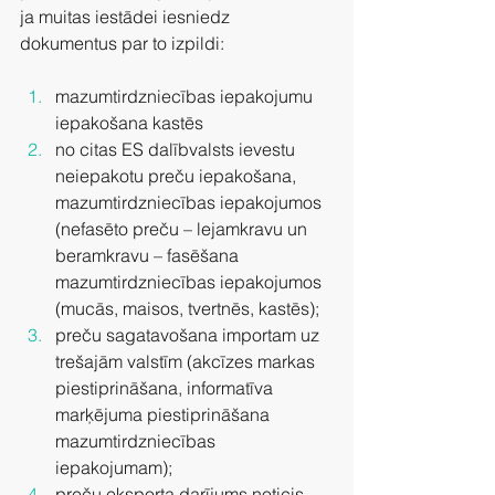
ja muitas iestādei iesniedz 
dokumentus par to izpildi:
mazumtirdzniecības iepakojumu 
iepakošana kastēs
no citas ES dalībvalsts ievestu 
neiepakotu preču iepakošana, 
mazumtirdzniecības iepakojumos 
(nefasēto preču – lejamkravu un 
beramkravu – fasēšana 
mazumtirdzniecības iepakojumos 
(mucās, maisos, tvertnēs, kastēs);
preču sagatavošana importam uz 
trešajām valstīm (akcīzes markas 
piestiprināšana, informatīva 
marķējuma piestiprināšana 
mazumtirdzniecības 
iepakojumam);
preču eksporta darījums noticis 