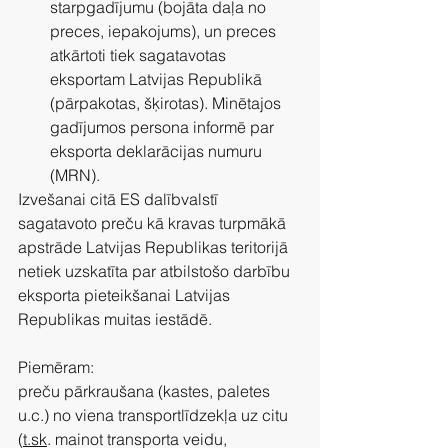
starpgadījumu (bojāta daļa no 
preces, iepakojums), un preces 
atkārtoti tiek sagatavotas 
eksportam Latvijas Republikā 
(pārpakotas, šķirotas). Minētajos 
gadījumos persona informē par 
eksporta deklarācijas numuru 
(MRN).
Izvešanai citā ES dalībvalstī 
sagatavoto preču kā kravas turpmākā 
apstrāde Latvijas Republikas teritorijā 
netiek uzskatīta par atbilstošo darbību 
eksporta pieteikšanai Latvijas 
Republikas muitas iestādē.
Piemēram:
preču pārkraušana (kastes, paletes 
u.c.) no viena transportlīdzekļa uz citu 
(
t.sk
. mainot transporta veidu, 